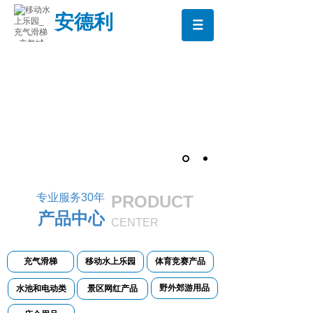
安德利
专业服务30年
PRODUCT
产品中心
CENTER
充气滑梯
移动水上乐园
体育竞赛产品
野外郊游用品
水池和电动类
景区网红产品