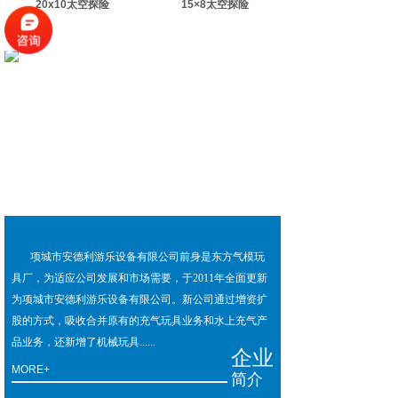
20x10太空探险
15×8太空探险
中国气模
企业
400-0371-556
联系我们>>
项城市安德利游乐设备有限公司前身是东方气模玩
具厂，为适应公司发展和市场需要，于2011年全面更新
为项城市安德利游乐设备有限公司。新公司通过增资扩
股的方式，吸收合并原有的充气玩具业务和水上充气产
品业务，还新增了机械玩具......
企业
MORE+
简介