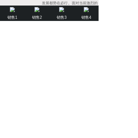
发展都势在必行。面对当前激烈的
市场竞争，充气游乐设......
销售1
销售2
销售3
销售4
充气游乐设备如何打破困局？充气游......
2024-10-23
充气游乐设备厂家谈充气城堡在农村......
2024-10-19
如何为充气城堡做宣传？河南充气游......
2024-10-15
如何拓展充气游乐设备市场？充气游......
2024-10-12
充气城堡灵感来源于哪里？河南充气......
2024-10-10
产品知识
Q
如何扩展充气游乐设备市场？充气游乐设备厂......
时代进步使得儿童玩具种类日益丰富。在这个生
A
活节奏飞快的当下，充气游乐设备凭借其便......
Q
市场如何加强监管力度？充气游乐设备厂家分......
近些年，由于充满乐趣和操作简便，充气游乐设
A
施深受小朋友们的青睐。不过，这也引发了......