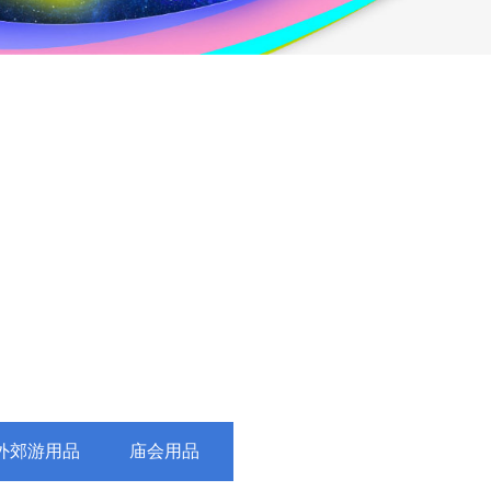
外郊游用品
庙会用品