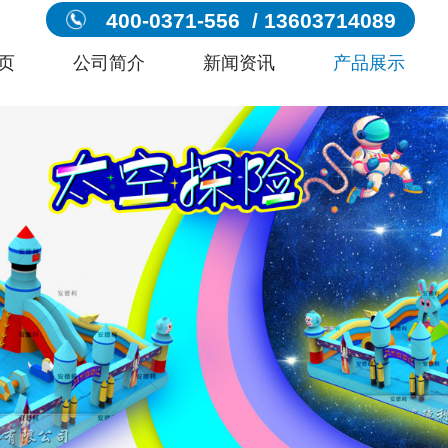
400-0371-556 / 13603714089
页
公司简介
新闻资讯
产品展示