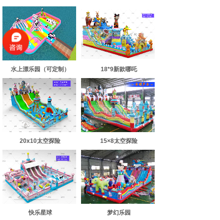
水上漂乐园（可定制）
18*9新款哪吒
20x10太空探险
15×8太空探险
快乐星球
梦幻乐园