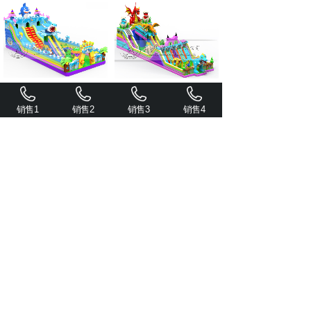
鲨鱼争霸
恐龙战队
销售1
销售2
销售3
销售4
齐天大圣滑梯
共 9 条记录
1
服务热线：
400-0371-556
地址：
河南省项城市产业集聚
区纬二路28号
抖音加关注