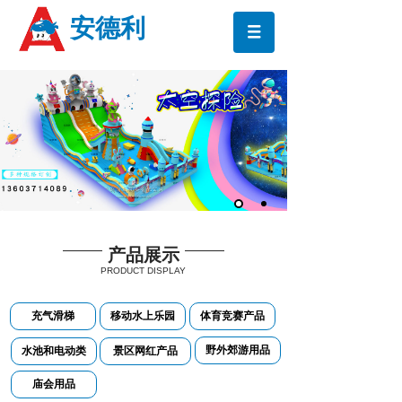
安德利
产品展示
PRODUCT DISPLAY
充气滑梯
移动水上乐园
体育竞赛产品
野外郊游用品
水池和电动类
景区网红产品
庙会用品